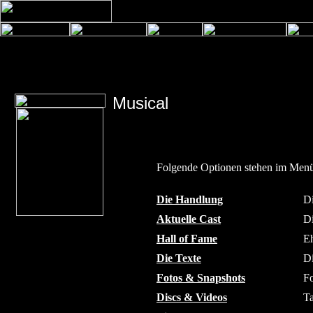
Musical
Folgende Optionen stehen im Menü
Die Handlung
Di
Aktuelle Cast
Di
Hall of Fame
Eh
Die Texte
Di
Fotos & Snapshots
Fo
Discs & Videos
T