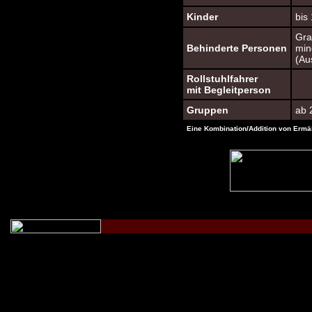
Kinder
bis
Gra
Behinderte Personen
min
(Au
Rollstuhlfahrer
mit Begleitperson
Gruppen
ab 
Eine Kombination/Addition von Ermäß