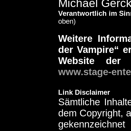
Michael Gerc
Verantwortlich im Si
oben)
Weitere Inform
der Vampire“ er
Website der 
www.stage-ente
Link Disclaimer
Sämtliche Inhalt
dem Copyright, 
gekennzeic