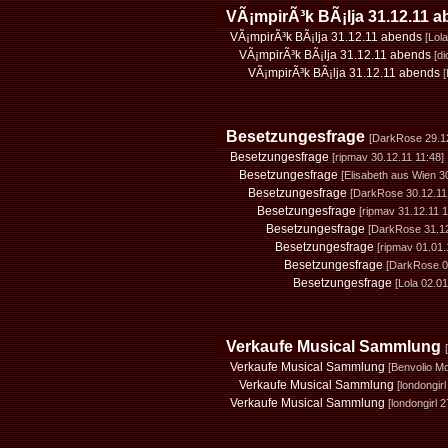
VÃ¡mpirÃ³k BÃ¡lja 31.12.11 
VÃ¡mpirÃ³k BÃ¡lja 31.12.11 abends
[Lol
VÃ¡mpirÃ³k BÃ¡lja 31.12.11 abends
[d
VÃ¡mpirÃ³k BÃ¡lja 31.12.11 abends
Besetzungesfrage
[DarkRose 29.12
Besetzungesfrage
[ripmav 30.12.11 11:48]
Besetzungesfrage
[Elisabeth aus Wien 3
Besetzungesfrage
[DarkRose 30.12.11
Besetzungesfrage
[ripmav 31.12.11 1
Besetzungesfrage
[DarkRose 31.12
Besetzungesfrage
[ripmav 01.01.
Besetzungesfrage
[DarkRose 0
Besetzungesfrage
[Lola 02.01
Verkaufe Musical Sammlung
Verkaufe Musical Sammlung
[Benvolio M
Verkaufe Musical Sammlung
[londongir
Verkaufe Musical Sammlung
[londongirl 