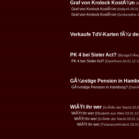
Graf von Krolock KostÃ¼m
[N
Graf von Krolock KostÃ¼m
[Nelly44 09.01
Graf von Krolock KostÃ¼m
[Schlumpfine 2
Verkaufe TdV-Karten fÃ¼r de
PK 4 bei Sister Act?
[BissigeTrÃ¤u
PK 4 bei Sister Act?
[DarkRose 04.01.12 1
GÃ¼nstige Pension in Hamb
GÃ¼nstige Pension in Hamburg?
[DarkR
WiÃŸt ihr wer
[GrÃ¤fin der Nacht 03.0
WiÃŸt ihr wer
[Elisabeth aus Wien 03.01.12
WiÃŸt ihr wer
[GrÃ¤fin der Nacht 03.01.1
WiÃŸt ihr wer
[TizianavonKrolock 03.01