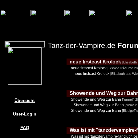
Tanz-der-Vampire.de
Foru
neue firstcast Krolock
[Elisabeth
neue firstcast Krolock
[BissigeTrÃ¤ume 28.
neue firstcast Krolock
[Elisabeth aus Wie
Showende und Weg zur Bah
Showende und Weg zur Bahn
["urmeli" 2
Übersicht
Showende und Weg zur Bahn
["urmeli"
Showende und Weg zur Bahn
[BissigeTr
User-Login
FAQ
Was ist mit "tanzdervampire-
Was ist mit "tanzdervampire-fanclub" lo