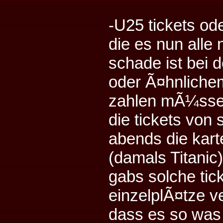
-U25 tickets o
die es nun alle 
schade ist bei 
oder Ã¤hnliche
zahlen mÃ¼ssen.
die tickets von 
abends die kart
(damals Titanic
gabs solche tic
einzelplÃ¤tze 
dass es so was 