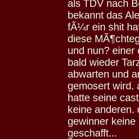
als TDV nach Be
bekannt das Ale
fÃ¼r ein shit h
diese MÃ¶chteg
und nun? einer d
bald wieder Tarz
abwarten und 
gemosert wird. 
hatte seine cas
keine anderen. 
gewinner keine 
geschafft...