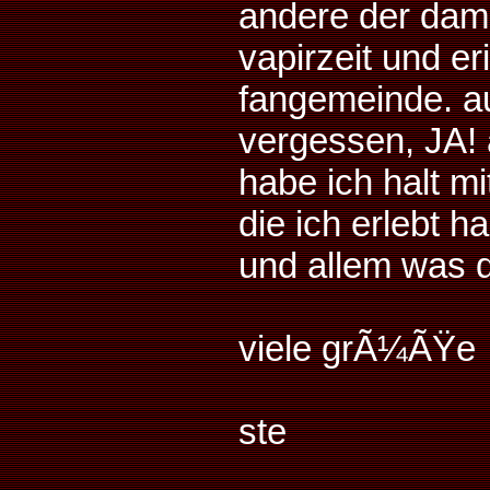
andere der dama
vapirzeit und er
fangemeinde. au
vergessen, JA! a
habe ich halt mi
die ich erlebt 
und allem was d
viele grÃ¼ÃŸe
ste