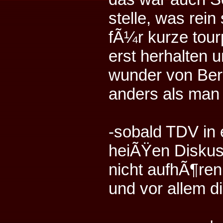
stelle, was rein
fÃ¼r kurze tour
erst herhalten 
wunder von Bern
anders als man d
-sobald TDV in 
heiÃŸen Diskus
nicht aufhÃ¶ren 
und vor allem d