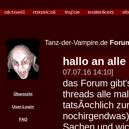
Tanz-der-Vampire.de
Foru
hallo an all
07.07.16 14:10]
das Forum gibt's
threads alle ma
Übersicht
tatsÃ¤chlich z
User-Login
nochirgendwas)
FAQ
Sachen und wic