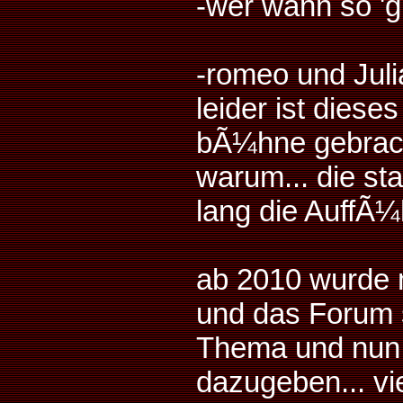
-wer wann so 'gr
-romeo und Juli
leider ist diese
bÃ¼hne gebrach
warum... die sta
lang die AuffÃ¼
ab 2010 wurde 
und das Forum sc
Thema und nun 
dazugeben... vie