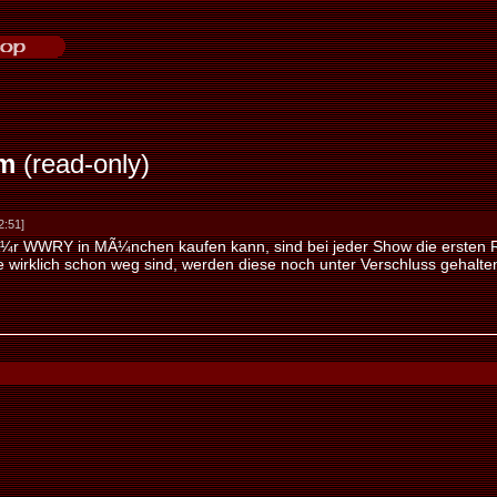
m
(read-only)
2:51]
 fÃ¼r WWRY in MÃ¼nchen kaufen kann, sind bei jeder Show die ersten 
 wirklich schon weg sind, werden diese noch unter Verschluss gehalte