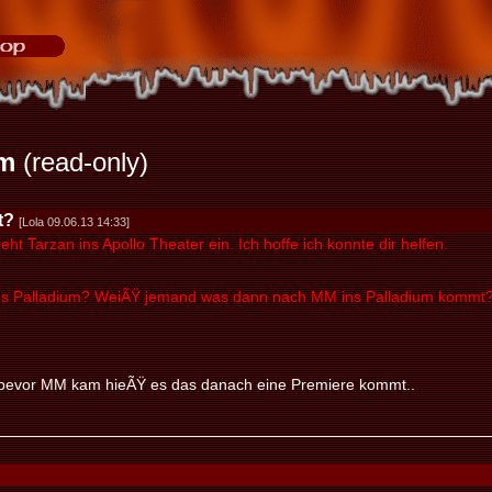
m
(read-only)
t?
[Lola 09.06.13 14:33]
ieht Tarzan ins Apollo Theater ein. Ich hoffe ich konnte dir helfen.
ins Palladium? WeiÃŸ jemand was dann nach MM ins Palladium kommt
- bevor MM kam hieÃŸ es das danach eine Premiere kommt..