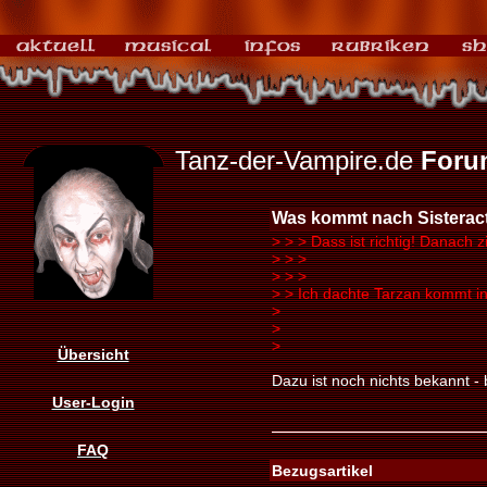
Tanz-der-Vampire.de
Foru
Was kommt nach Sisterac
>
>
> Dass ist richtig! Danach z
>
>
>
>
>
>
>
> Ich dachte Tarzan kommt 
>
>
>
Übersicht
Dazu ist noch nichts bekannt 
User-Login
FAQ
Bezugsartikel