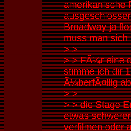
amerikanische 
ausgeschlossen
Broadway ja fl
muss man sich 
>
>
>
> FÃ¼r eine 
stimme ich dir 1
Ã¼berfÃ¤llig abe
>
>
>
> die Stage En
etwas schwerer 
verfilmen oder