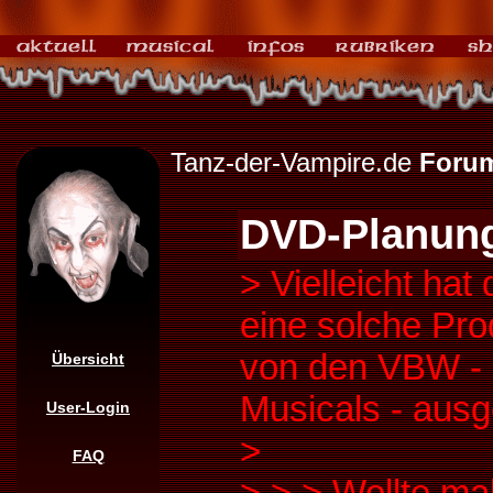
Tanz-der-Vampire.de
Foru
DVD-Planun
> Vielleicht hat
eine solche Pr
von den VBW - 
Übersicht
Musicals - ausg
User-Login
>
FAQ
>
>
> Wollte ma