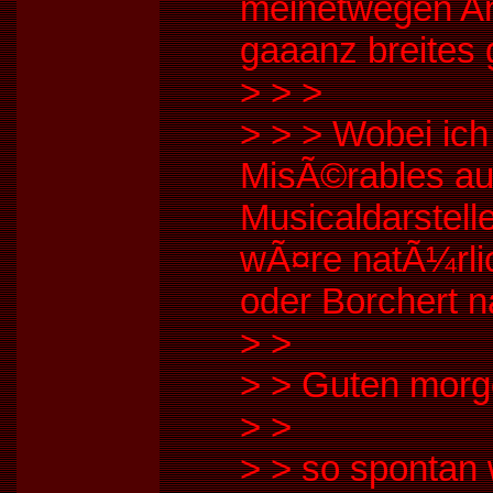
meinetwegen An
gaaanz breites 
>
>
>
>
>
> Wobei ich
MisÃ©rables auc
Musicaldarstell
wÃ¤re natÃ¼rli
oder Borchert na
>
>
>
> Guten morg
>
>
>
> so spontan