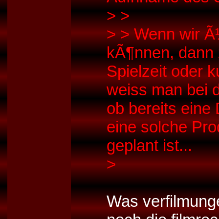
>
>
>
> Wenn wir Ã
kÃ¶nnen, dann 
Spielzeit oder k
weiss man bei d
ob bereits eine
eine solche Pro
geplant ist...
>
Was verfilmunge