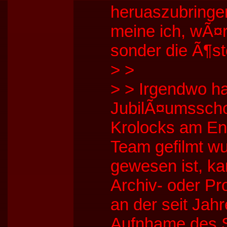
heruaszubringen
meine ich, wÃ¤re
sonder die Ã¶st
>
>
>
> Irgendwo ha
JubilÃ¤umsschow
Krolocks am En
Team gefilmt wu
gewesen ist, k
Archiv- oder P
an der seit Jah
Aufnhame des S