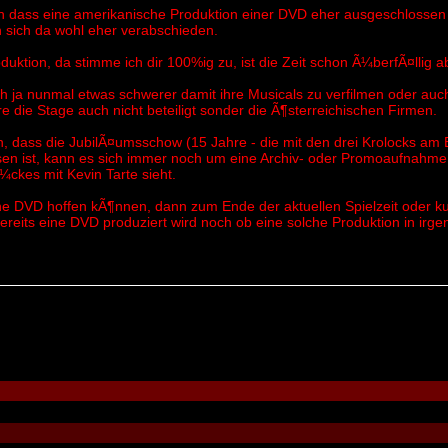
 dass eine amerikanische Produktion einer DVD eher ausgeschlossen 
sich da wohl eher verabschieden.
ktion, da stimme ich dir 100%ig zu, ist die Zeit schon Ã¼berfÃ¤llig ab
ich ja nunmal etwas schwerer damit ihre Musicals zu verfilmen oder au
e die Stage auch nicht beteiligt sonder die Ã¶sterreichischen Firmen.
, dass die JubilÃ¤umsschow (15 Jahre - die mit den drei Krolocks am 
en ist, kann es sich immer noch um eine Archiv- oder Promoaufnahme
ckes mit Kevin Tarte sieht.
e DVD hoffen kÃ¶nnen, dann zum Ende der aktuellen Spielzeit oder kur
ereits eine DVD produziert wird noch ob eine solche Produktion in irgen