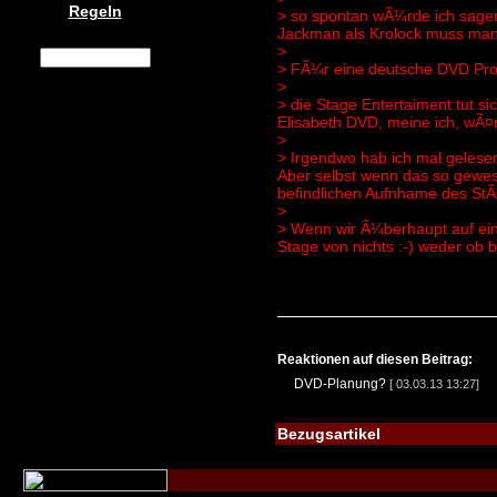
Regeln
> so spontan wÃ¼rde ich sagen
Jackman als Krolock muss man 
>
> FÃ¼r eine deutsche DVD Produ
>
> die Stage Entertaiment tut s
Elisabeth DVD, meine ich, wÃ¤r
>
> Irgendwo hab ich mal gelesen
Aber selbst wenn das so gewes
befindlichen Aufnhame des StÃ¼
>
> Wenn wir Ã¼berhaupt auf ein
Stage von nichts :-) weder ob b
Reaktionen auf diesen Beitrag:
DVD-Planung?
[ 03.03.13 13:27]
Bezugsartikel