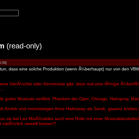
m
(read-only)
0:39]
zu tun, dass eine solche Produktion (wenn Ã¼berhaupt) nur von den VB
neue GerÃ¼chte oder Kenntnisse gibt, dass mal eine lÃ¤ngst Ã¼berfÃ¤l
...
lle guten Musicals verfilmt. Phantom der Oper, Chicago, Hairspray, M
s Krolok und meinetwegen Anne Hathaway als Sarah, gaaanz breites gr
ss sie bei Les MisÃ©rables auch eine Rolle mit einer Musicaldarsteller
atÃ¼rlich vieeelll besser!!!