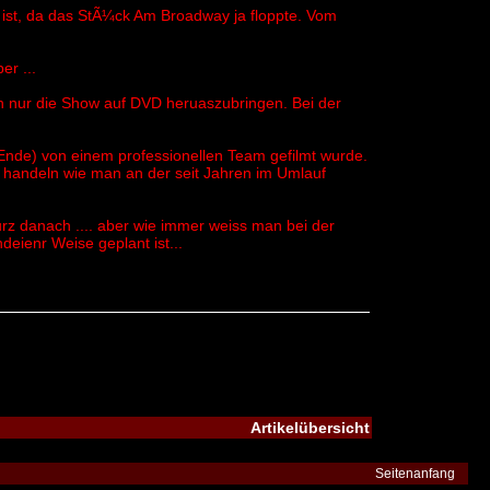
ist, da das StÃ¼ck Am Broadway ja floppte. Vom
er ...
ch nur die Show auf DVD heruaszubringen. Bei der
Ende) von einem professionellen Team gefilmt wurde.
 handeln wie man an der seit Jahren im Umlauf
z danach .... aber wie immer weiss man bei der
deienr Weise geplant ist...
Artikelübersicht
Seitenanfang