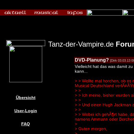
Tanz-der-Vampire.de
Foru
DVD-Planung?
[Dirk 03.03.13 0
Vielleicht hat das was damit 
kann...
>
> Wollte mal horchen, ob es 
Musical Deutschland verlÃ¤ÃŸt.
>
>
>
> Ich meine, bisher wurden a
Übersicht
>
>
>
> Und einen Hugh Jackman al
>
>
User-Login
>
> Wobei ich gehÃ¶rt habe, da
namens Ammann oder Borchert n
FAQ
>
> Guten morgen,
>