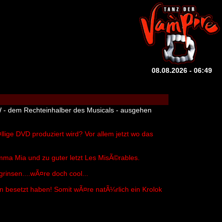
08.08.2026 - 06:49
W - dem Rechteinhalber des Musicals - ausgehen
lige DVD produziert wird? Vor allem jetzt wo das
amma Mia und zu guter letzt Les MisÃ©rables.
insen....wÃ¤re doch cool...
in besetzt haben! Somit wÃ¤re natÃ¼rlich ein Krolok