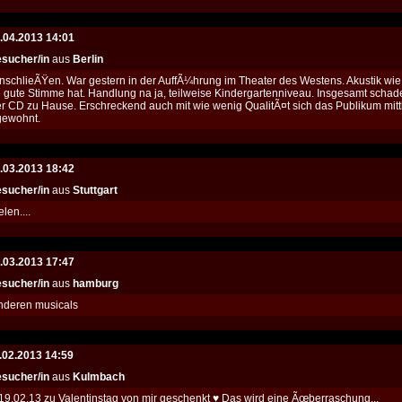
.04.2013 14:01
sucher/in
aus
Berlin
anschlieÃŸen. War gestern in der AuffÃ¼hrung im Theater des Westens. Akustik w
 gute Stimme hat. Handlung na ja, teilweise Kindergartenniveau. Insgesamt schad
r CD zu Hause. Erschreckend auch mit wie wenig QualitÃ¤t sich das Publikum mittler
gewohnt.
.03.2013 18:42
sucher/in
aus
Stuttgart
len....
.03.2013 17:47
sucher/in
aus
hamburg
anderen musicals
.02.2013 14:59
sucher/in
aus
Kulmbach
9.02.13 zu Valentinstag von mir geschenkt ♥ Das wird eine Ãœberraschung...