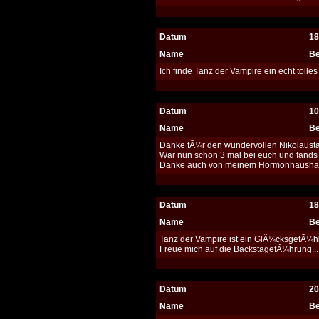
Datum
18
Name
Be
Ich finde Tanz der Vampire ein echt toll
Datum
10
Name
Be
Danke fÃ¼r den wundervollen Nikolausta
War nun schon 3 mal bei euch und fands to
Danke auch von meinem Hormonhaushalt
Datum
18
Name
Be
Tanz der Vampire ist ein GlÃ¼cksgefÃ¼hl. A
Freue mich auf die BackstagefÃ¼hrung...
Datum
20
Name
Be