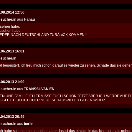
.08.2014 12:56
sucher/in
aus
Hanau
gesehen habe.
 gesehen habe.
WIEDER NACH DEUTSCHLAND ZURÃœCK KOMMEN!!!
.06.2013 16:01
sucher/in
l begeistert. Ich freu mich schon darauf es wieder zu sehen. Schade das sie gehen.
.06.2013 21:09
sucher/in
aus
TRANSSILVANIEN
N UND FAMILIE ICH ERMISSE EUCH SCHON JETZT ABER ICH WERDE AUF
S GLEICH BLEIBT ODER NEUE SCHAUSPIELER GEBEN WIRD?
.04.2013 20:49
sucher/in
aus
berlin
 Ich habe schon einige gesehen aber das ist das einzige in das ich nochmals geh