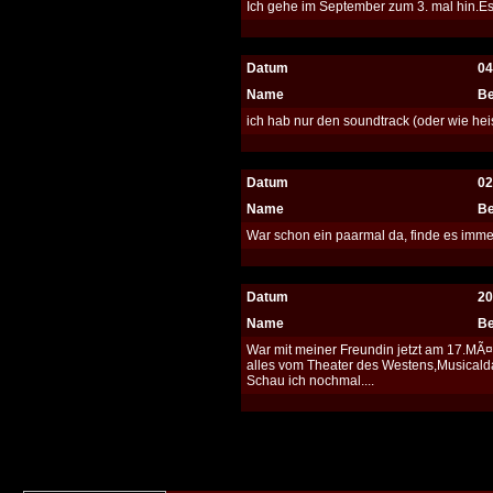
Ich gehe im September zum 3. mal hin.Es 
Datum
04
Name
Be
ich hab nur den soundtrack (oder wie hei
Datum
02
Name
Be
War schon ein paarmal da, finde es immer
Datum
20
Name
Be
War mit meiner Freundin jetzt am 17.MÃ¤
alles vom Theater des Westens,Musicalda
Schau ich nochmal....