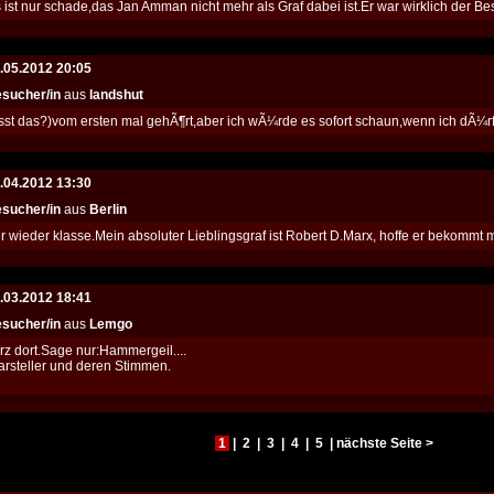
ist nur schade,das Jan Amman nicht mehr als Graf dabei ist.Er war wirklich der Bes
.05.2012 20:05
sucher/in
aus
landshut
sst das?)vom ersten mal gehÃ¶rt,aber ich wÃ¼rde es sofort schaun,wenn ich dÃ¼rfte
.04.2012 13:30
sucher/in
aus
Berlin
 wieder klasse.Mein absoluter Lieblingsgraf ist Robert D.Marx, hoffe er bekommt ma
.03.2012 18:41
sucher/in
aus
Lemgo
rz dort.Sage nur:Hammergeil....
rsteller und deren Stimmen.
1
|
2
|
3
|
4
|
5
|
nächste Seite >