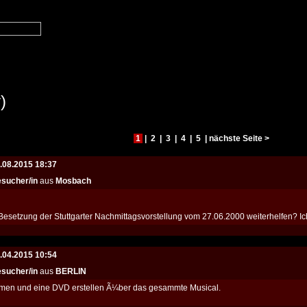
)
1
|
2
|
3
|
4
|
5
|
nächste Seite >
.08.2015 18:37
sucher/in
aus
Mosbach
Besetzung der Stuttgarter Nachmittagsvorstellung vom 27.06.2000 weiterhelfen? Ich 
.04.2015 10:54
sucher/in
aus
BERLIN
men und eine DVD erstellen Ã¼ber das gesammte Musical.