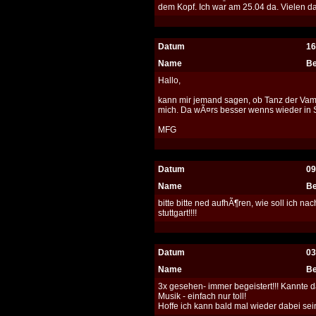
dem Kopf. Ich war am 25.04 da. Vielen d
Datum
16
Name
Be
Hallo,
kann mir jemand sagen, ob Tanz der Vamp
mich. Da wÃ¤rs besser wenns wieder in S
MFG
Datum
09
Name
Be
bitte bitte ned aufhÃ¶ren, wie soll ich na
stuttgart!!!!
Datum
03
Name
Be
3x gesehen- immer begeistert!!! Kannte da
Musik - einfach nur toll!
Hoffe ich kann bald mal wieder dabei sein