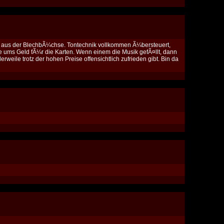
ie aus der BlechbÃ¼chse. Tontechnik vollkommen Ã¼bersteuert,
e ums Geld fÃ¼r die Karten. Wenn einem die Musik gefÃ¤llt, dann
weile trotz der hohen Preise offensichtlich zufrieden gibt. Bin da