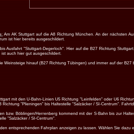
e:
Am AK Stuttgart auf die A8 Richtung München. An der nächsten Ausf
um ist hier bereits ausgeschildert.
bis Ausfahrt "Stuttgart-Degerloch". Hier auf die B27 Richtung Stuttga
ist auch hier gut ausgeschildert.
e Weinsteige hinauf (B27 Richtung Tübingen) und immer auf der B27 bl
gart mit den U-Bahn-Linien U5 Richtung "Leinfelden" oder U6 Richtung
3 Richtung "Plieningen" bis Haltestelle "Salzäcker / SI-Centrum". Fahrt
n bzw. Böblingen/Herrenberg kommend mit der S-Bahn bis zur Halteste
elle "Salzäcker / SI-Centrum".
ch den entsprechenden Fahrplan anzeigen zu lassen. Wählen Sie dazu