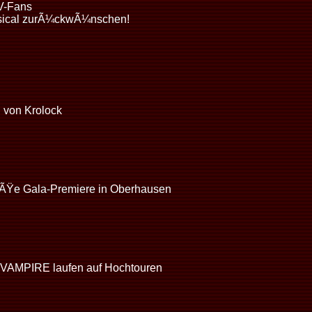
V-Fans
Musical zurÃ¼ckwÃ¼nschen!
 von Krolock
oÃŸe Gala-Premiere in Oberhausen
VAMPIRE laufen auf Hochtouren