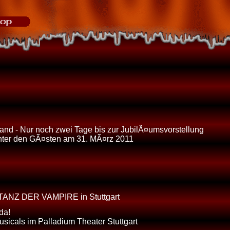
and - Nur noch zwei Tage bis zur JubilÃ¤umsvorstellung
nter den GÃ¤sten am 31. MÃ¤rz 2011
 TANZ DER VAMPIRE in Stuttgart
da!
usicals im Palladium Theater Stuttgart