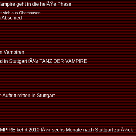
ampire geht in die heiÃŸe Phase
t sich aus Oberhausen:
m Abschied
en Vampiren
rd in Stuttgart fÃ¼r TANZ DER VAMPIRE
ftritt mitten in Stuttgart
PIRE kehrt 2010 fÃ¼r sechs Monate nach Stuttgart zurÃ¼ck