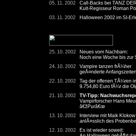
05. 11. 2002
Call-Backs bei TANZ D
Kult-Regisseur Roman Pola
03. 11. 2002
Halloween 2002 im SI-Er
25. 10. 2002
Neues vom Nachbarn:
Noch eine Woche bis zur S
24. 10. 2002
Vampire tanzen frÃ¼her
geÃ¤nderte Anfangszeite
22. 10. 2002
Tag der offenen TÃ¼ren im
9.754,80 Euro fÃ¼r die Ol
21. 10. 2002
TV-Tipp: Nachwuchsrepo
Vampirforscher Hans Meur
â€žPurâ€œ
13. 10. 2002
Interview mit Maik Kloko
anlÃ¤sslich des Probe
12. 10. 2002
Es ist wieder soweit:
An Halloween gehÃ¶rt das