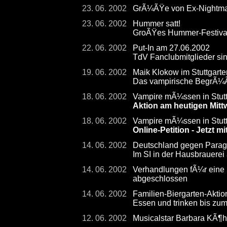
23. 06. 2002
GrÃ¼ÃŸe von Ex-Nightmare
23. 06. 2002
Hummer satt!
GroÃŸes Hummer-Festival
22. 06. 2002
Put-In am 27.06.2002
TdV Fanclubmitglieder sin
19. 06. 2002
Maik Klokow im Stuttgarte
Das vampirische BegrÃ¼
18. 06. 2002
Vampire mÃ¼ssen in Stuttg
Aktion am heutigen Mit
18. 06. 2002
Vampire mÃ¼ssen in Stutt
Online-Petition - Jetzt 
14. 06. 2002
Deutschland gegen Paragu
Im SI in der Hausbrauerei
14. 06. 2002
Verhandlungen fÃ¼r eine
abgeschlossen
14. 06. 2002
Familien-Biergarten-Aktion
Essen und trinken bis zu
12. 06. 2002
Musicalstar Barbara KÃ¶h