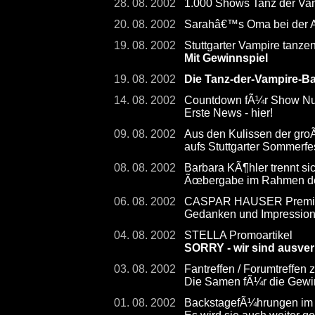
28. 08. 2002
1.000 Shows Tanz der Vamp
20. 08. 2002
Sarahâ€™s Oma bei der
19. 08. 2002
Stuttgarter Vampire tanze
Mit Gewinnspiel
19. 08. 2002
Die Tanz-der-Vampire-Ba
14. 08. 2002
Countdown fÃ¼r Show Num
Erste News - hier!
09. 08. 2002
Aus den Kulissen der gro
aufs Stuttgarter Sommerfe
08. 08. 2002
Barbara KÃ¶hler trennt s
Ãœbergabe im Rahmen der
06. 08. 2002
CASPAR HAUSER Premier
Gedanken und Impressio
04. 08. 2002
STELLA Promoartikel
SORRY - wir sind ausver
03. 08. 2002
Fantreffen / Forumtreffen
Die Samen fÃ¼r die Gewin
01. 08. 2002
BackstagefÃ¼hrungen im 