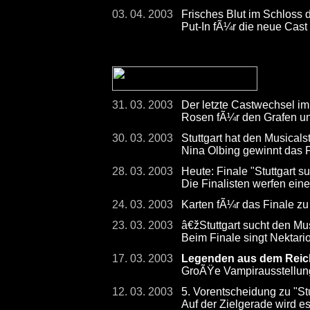
03. 04. 2003
Frisches Blut im Schloss 
Put-In fÃ¼r die neue Cast
31. 03. 2003
Der letzte Castwechsel im
Rosen fÃ¼r den Grafen un
30. 03. 2003
Stuttgart hat den Musicals
Nina Olbing gewinnt das F
28. 03. 2003
Heute: Finale "Stuttgart s
Die Finalisten werfen eine
24. 03. 2003
Karten fÃ¼r das Finale zu
23. 03. 2003
â€žStuttgart sucht den Mu
Beim Finale singt Nektari
17. 03. 2003
Legenden aus dem Reich
GroÃŸe Vampirausstellun
12. 03. 2003
5. Vorentscheidung zu "Stu
Auf der Zielgerade wird 