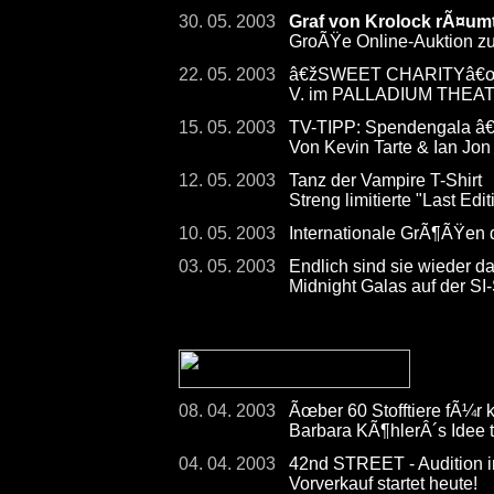
30. 05. 2003
Graf von Krolock rÃ¤umt
GroÃŸe Online-Auktion 
22. 05. 2003
â€žSWEET CHARITYâ€œ - 
V. im PALLADIUM THEA
15. 05. 2003
TV-TIPP: Spendengala â
Von Kevin Tarte & Ian Jon
12. 05. 2003
Tanz der Vampire T-Shirt
Streng limitierte "Last Ed
10. 05. 2003
Internationale GrÃ¶ÃŸen
03. 05. 2003
Endlich sind sie wieder d
Midnight Galas auf der 
08. 04. 2003
Ãœber 60 Stofftiere fÃ¼r 
Barbara KÃ¶hlerÂ´s Idee 
04. 04. 2003
42nd STREET - Audition in
Vorverkauf startet heute!