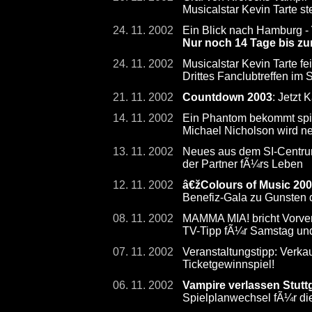
Musicalstar Kevin Tarte s
24. 11. 2002
Ein Blick nach Hamburg -
Nur noch 14 Tage bis zu
24. 11. 2002
Musicalstar Kevin Tarte fe
Drittes Fanclubtreffen im
21. 11. 2002
Countdown 2003
: Jetzt 
14. 11. 2002
Ein Phantom bekommt sp
Michael Nicholson wird ne
13. 11. 2002
Neues aus dem SI-Centrum:
der Partner fÃ¼rs Leben
12. 11. 2002
â€žColours of Music 20
Benefiz-Gala zu Gunsten d
08. 11. 2002
MAMMA MIA! bricht Vorve
TV-Tipp fÃ¼r Samstag un
07. 11. 2002
Veranstaltungstipp: Verk
Ticketgewinnspiel!
06. 11. 2002
Vampire verlassen Stutt
Spielplanwechsel fÃ¼r d