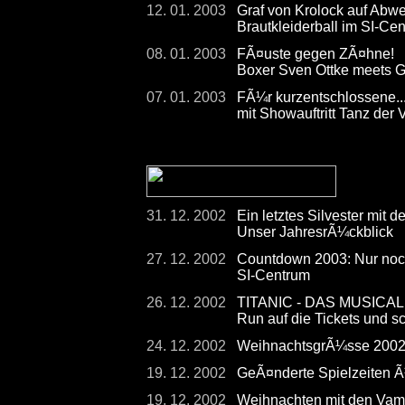
12. 01. 2003
Graf von Krolock auf Abw
Brautkleiderball im SI-Ce
08. 01. 2003
FÃ¤uste gegen ZÃ¤hne!
Boxer Sven Ottke meets G
07. 01. 2003
FÃ¼r kurzentschlossene...
mit Showauftritt Tanz der
31. 12. 2002
Ein letztes Silvester mit 
Unser JahresrÃ¼ckblick
27. 12. 2002
Countdown 2003: Nur noch
SI-Centrum
26. 12. 2002
TITANIC - DAS MUSICAL - 
Run auf die Tickets und s
24. 12. 2002
WeihnachtsgrÃ¼sse 200
19. 12. 2002
GeÃ¤nderte Spielzeiten 
19. 12. 2002
Weihnachten mit den Vam