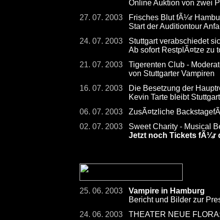
Online Auktion von zwei 
27. 07. 2003
Frisches Blut fÃ¼r Hambu
Start der Auditiontour Anf
24. 07. 2003
Stuttgart verabschiedet s
Ab sofort RestplÃ¤tze zu 
21. 07. 2003
Tigerenten Club - Moderat
von Stuttgarter Vampiren
16. 07. 2003
Die Besetzung der Hauptrol
Kevin Tarte bleibt Stuttgart
06. 07. 2003
ZusÃ¤tzliche Backstagef
02. 07. 2003
Sweet Charity - Musical B
Jetzt noch Tickets fÃ¼r 
25. 06. 2003
Vampire in Hamburg
Bericht und Bilder zur Pr
24. 06. 2003
THEATER NEUE FLORA: Ba