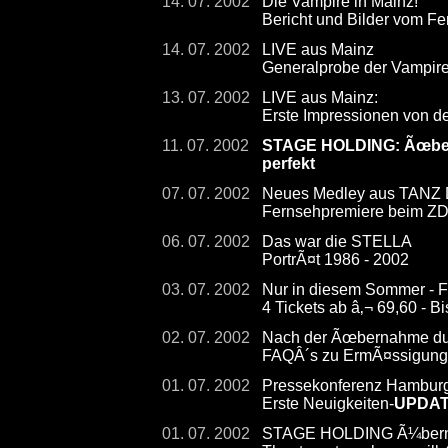
14. 07. 2002
Die Vampire in Mainz!
Bericht und Bilder vom Fe
14. 07. 2002
LIVE aus Mainz
Generalprobe der Vampir
13. 07. 2002
LIVE aus Mainz:
Erste Impressionen von d
11. 07. 2002
STAGE HOLDING: Ãœberna
perfekt
07. 07. 2002
Neues Medley aus TAN
Fernsehpremiere beim ZDF
06. 07. 2002
Das war die STELLA
PortrÃ¤t 1986 - 2002
03. 07. 2002
Nur in diesem Sommer - F
4 Tickets ab â‚¬ 69,60 - 
02. 07. 2002
Nach der Ãœbernahme dur
FAQÂ´s zu ErmÃ¤ssigunge
01. 07. 2002
Pressekonferenz Hambur
Erste Neuigkeiten-
UPDA
01. 07. 2002
STAGE HOLDING Ã¼bernimm