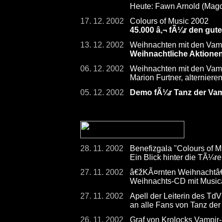
Heute: Fawn Arnold (Mag
17. 12. 2002
Colours of Music 2002
45.000 â‚¬ fÃ¼r den gut
13. 12. 2002
Weihnachten mit den Vam
Weihnachtliche Aktione
06. 12. 2002
Weihnachten mit den Vam
Marion Furtner, alterniere
05. 12. 2002
Demo fÃ¼r Tanz der Vamp
28. 11. 2002
Benefizgala "Colours of 
Ein Blick hinter die TÃ¼
27. 11. 2002
â€žKÃ¤rnten Weihnachtâ
Weihnachts-CD mit Musica
27. 11. 2002
Apell der Leiterin des TdV
an alle Fans von Tanz de
26. 11. 2002
Graf von Krolocks Vampir