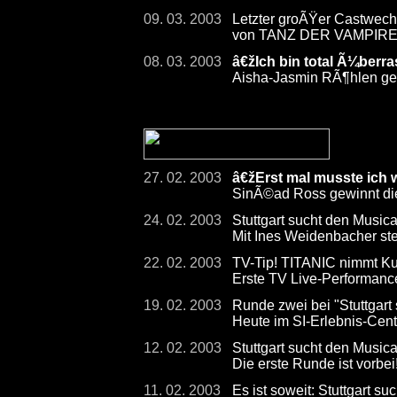
09. 03. 2003
Letzter groÃŸer Castwechs
von TANZ DER VAMPIR
08. 03. 2003
â€žIch bin total Ã¼berr
Aisha-Jasmin RÃ¶hlen gew
27. 02. 2003
â€žErst mal musste ich
SinÃ©ad Ross gewinnt die
24. 02. 2003
Stuttgart sucht den Musical
Mit Ines Weidenbacher steh
22. 02. 2003
TV-Tip! TITANIC nimmt Kur
Erste TV Live-Performan
19. 02. 2003
Runde zwei bei "Stuttgart
Heute im SI-Erlebnis-Cen
12. 02. 2003
Stuttgart sucht den Musica
Die erste Runde ist vorbei
11. 02. 2003
Es ist soweit: Stuttgart su