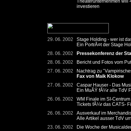
Theaterunternehmen will
investieren
29. 06. 2002
Stage Holding - wer ist da
Ein PortrÃ¤t der Stage Hol
28. 06. 2002
Pressekonferenz der St
28. 06. 2002
Bericht und Fotos vom Pu
27. 06. 2002
Nachtrag zu "Vampirisch
Fax von Maik Klokow
27. 06. 2002
Caspar Hauser - Das Musi
Ein MuÃŸ fÃ¼r alle TdV F
26. 06. 2002
WM Finale im SI-Centrum -
Tickets fÃ¼r das CATS- F
26. 06. 2002
Ausverkauf im Merchandis
Alle Artikel ausser TdV u
23. 06. 2002
Die Woche der Musicalder