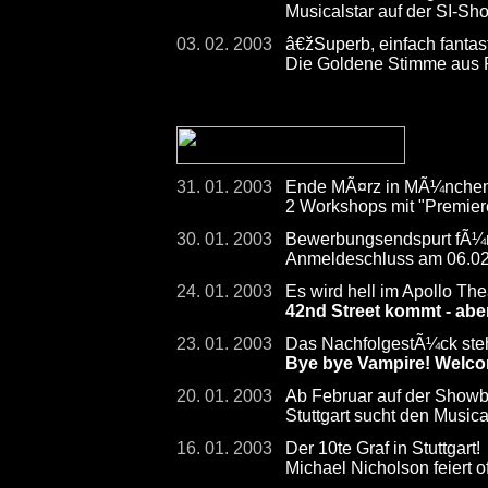
Musicalstar auf der SI-
03. 02. 2003
â€žSuperb, einfach fanta
Die Goldene Stimme aus
31. 01. 2003
Ende MÃ¤rz in MÃ¼nche
2 Workshops mit "Premiere
30. 01. 2003
Bewerbungsendspurt fÃ¼r S
Anmeldeschluss am 06.0
24. 01. 2003
Es wird hell im Apollo The
42nd Street kommt - abe
23. 01. 2003
Das NachfolgestÃ¼ck steht
Bye bye Vampire! Welco
20. 01. 2003
Ab Februar auf der Show
Stuttgart sucht den Musica
16. 01. 2003
Der 10te Graf in Stuttgart!
Michael Nicholson feiert of