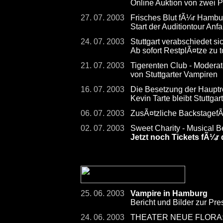
Online Auktion von zwei 
27. 07. 2003
Frisches Blut fÃ¼r Hambu
Start der Auditiontour Anf
24. 07. 2003
Stuttgart verabschiedet s
Ab sofort RestplÃ¤tze zu 
21. 07. 2003
Tigerenten Club - Moderat
von Stuttgarter Vampiren
16. 07. 2003
Die Besetzung der Hauptrol
Kevin Tarte bleibt Stuttgart
06. 07. 2003
ZusÃ¤tzliche Backstagef
02. 07. 2003
Sweet Charity - Musical B
Jetzt noch Tickets fÃ¼r 
25. 06. 2003
Vampire in Hamburg
Bericht und Bilder zur Pr
24. 06. 2003
THEATER NEUE FLORA: Ba