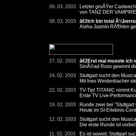
09. 03. 2003
Letzter groÃŸer Castwechs
von TANZ DER VAMPIR
08. 03. 2003
â€žIch bin total Ã¼berr
Aisha-Jasmin RÃ¶hlen gew
27. 02. 2003
â€žErst mal musste ich
SinÃ©ad Ross gewinnt die
24. 02. 2003
Stuttgart sucht den Musical
Mit Ines Weidenbacher steh
22. 02. 2003
TV-Tip! TITANIC nimmt Kur
Erste TV Live-Performan
19. 02. 2003
Runde zwei bei "Stuttgart
Heute im SI-Erlebnis-Cen
12. 02. 2003
Stuttgart sucht den Musica
Die erste Runde ist vorbei
11. 02. 2003
Es ist soweit: Stuttgart su