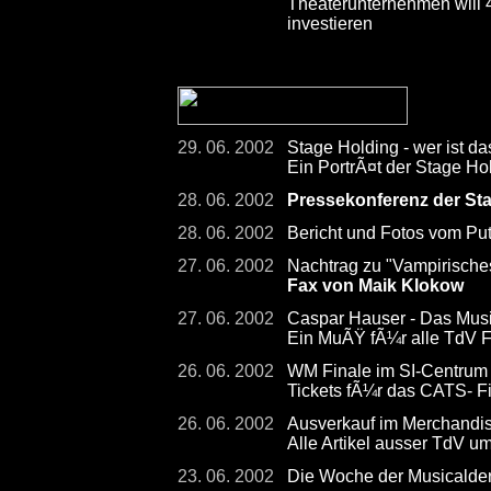
Theaterunternehmen will
investieren
29. 06. 2002
Stage Holding - wer ist da
Ein PortrÃ¤t der Stage Hol
28. 06. 2002
Pressekonferenz der St
28. 06. 2002
Bericht und Fotos vom Pu
27. 06. 2002
Nachtrag zu "Vampirisch
Fax von Maik Klokow
27. 06. 2002
Caspar Hauser - Das Musi
Ein MuÃŸ fÃ¼r alle TdV F
26. 06. 2002
WM Finale im SI-Centrum -
Tickets fÃ¼r das CATS- F
26. 06. 2002
Ausverkauf im Merchandis
Alle Artikel ausser TdV u
23. 06. 2002
Die Woche der Musicalder