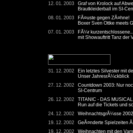
12. 01. 2003
Graf von Krolock auf Abw
Brautkleiderball im SI-Ce
08. 01. 2003
FÃ¤uste gegen ZÃ¤hne!
Boxer Sven Ottke meets G
07. 01. 2003
FÃ¼r kurzentschlossene...
mit Showauftritt Tanz der
31. 12. 2002
Ein letztes Silvester mit 
Unser JahresrÃ¼ckblick
27. 12. 2002
Countdown 2003: Nur noch
SI-Centrum
26. 12. 2002
TITANIC - DAS MUSICAL - 
Run auf die Tickets und s
24. 12. 2002
WeihnachtsgrÃ¼sse 200
19. 12. 2002
GeÃ¤nderte Spielzeiten 
19. 12. 2002
Weihnachten mit den Vam