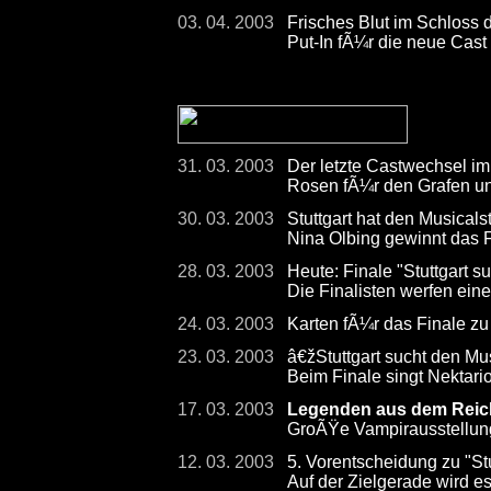
03. 04. 2003
Frisches Blut im Schloss 
Put-In fÃ¼r die neue Cast
31. 03. 2003
Der letzte Castwechsel im
Rosen fÃ¼r den Grafen un
30. 03. 2003
Stuttgart hat den Musicals
Nina Olbing gewinnt das F
28. 03. 2003
Heute: Finale "Stuttgart s
Die Finalisten werfen eine
24. 03. 2003
Karten fÃ¼r das Finale zu
23. 03. 2003
â€žStuttgart sucht den Mu
Beim Finale singt Nektari
17. 03. 2003
Legenden aus dem Reich
GroÃŸe Vampirausstellun
12. 03. 2003
5. Vorentscheidung zu "Stu
Auf der Zielgerade wird 