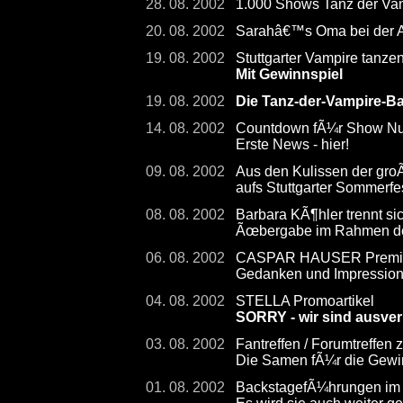
28. 08. 2002
1.000 Shows Tanz der Vamp
20. 08. 2002
Sarahâ€™s Oma bei der
19. 08. 2002
Stuttgarter Vampire tanze
Mit Gewinnspiel
19. 08. 2002
Die Tanz-der-Vampire-Ba
14. 08. 2002
Countdown fÃ¼r Show Num
Erste News - hier!
09. 08. 2002
Aus den Kulissen der gro
aufs Stuttgarter Sommerfe
08. 08. 2002
Barbara KÃ¶hler trennt s
Ãœbergabe im Rahmen der
06. 08. 2002
CASPAR HAUSER Premier
Gedanken und Impressio
04. 08. 2002
STELLA Promoartikel
SORRY - wir sind ausver
03. 08. 2002
Fantreffen / Forumtreffen
Die Samen fÃ¼r die Gewin
01. 08. 2002
BackstagefÃ¼hrungen im 