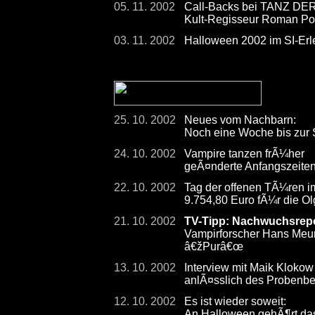
05. 11. 2002
Call-Backs bei TANZ D
Kult-Regisseur Roman Pola
03. 11. 2002
Halloween 2002 im SI-Er
25. 10. 2002
Neues vom Nachbarn:
Noch eine Woche bis zur S
24. 10. 2002
Vampire tanzen frÃ¼her
geÃ¤nderte Anfangszeite
22. 10. 2002
Tag der offenen TÃ¼ren im
9.754,80 Euro fÃ¼r die Ol
21. 10. 2002
TV-Tipp: Nachwuchsrepo
Vampirforscher Hans Meur
â€žPurâ€œ
13. 10. 2002
Interview mit Maik Kloko
anlÃ¤sslich des Probe
12. 10. 2002
Es ist wieder soweit:
An Halloween gehÃ¶rt das