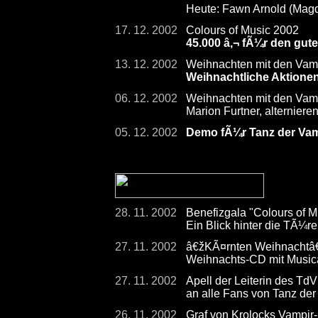
Heute: Fawn Arnold (Mag
17. 12. 2002
Colours of Music 2002
45.000 â‚¬ fÃ¼r den gut
13. 12. 2002
Weihnachten mit den Vam
Weihnachtliche Aktione
06. 12. 2002
Weihnachten mit den Vam
Marion Furtner, alterniere
05. 12. 2002
Demo fÃ¼r Tanz der Vamp
28. 11. 2002
Benefizgala "Colours of 
Ein Blick hinter die TÃ¼
27. 11. 2002
â€žKÃ¤rnten Weihnachtâ
Weihnachts-CD mit Musica
27. 11. 2002
Apell der Leiterin des TdV
an alle Fans von Tanz de
26. 11. 2002
Graf von Krolocks Vampir