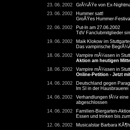
23. 06. 2002
GrÃ¼ÃŸe von Ex-Nightmare
23. 06. 2002
Hummer satt!
GroÃŸes Hummer-Festival
22. 06. 2002
Put-In am 27.06.2002
TdV Fanclubmitglieder sin
19. 06. 2002
Maik Klokow im Stuttgarte
Das vampirische BegrÃ¼
18. 06. 2002
Vampire mÃ¼ssen in Stuttg
Aktion am heutigen Mit
18. 06. 2002
Vampire mÃ¼ssen in Stutt
Online-Petition - Jetzt 
14. 06. 2002
Deutschland gegen Paragu
Im SI in der Hausbrauerei
14. 06. 2002
Verhandlungen fÃ¼r eine
abgeschlossen
14. 06. 2002
Familien-Biergarten-Aktion
Essen und trinken bis zu
12. 06. 2002
Musicalstar Barbara KÃ¶h