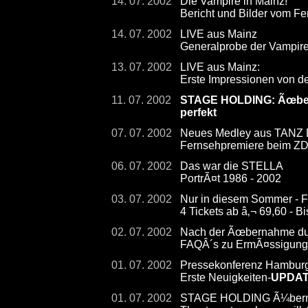
14. 07. 2002
Die Vampire in Mainz!
Bericht und Bilder vom Fe
14. 07. 2002
LIVE aus Mainz
Generalprobe der Vampir
13. 07. 2002
LIVE aus Mainz:
Erste Impressionen von d
11. 07. 2002
STAGE HOLDING: Ãœberna
perfekt
07. 07. 2002
Neues Medley aus TAN
Fernsehpremiere beim ZDF
06. 07. 2002
Das war die STELLA
PortrÃ¤t 1986 - 2002
03. 07. 2002
Nur in diesem Sommer - F
4 Tickets ab â‚¬ 69,60 - 
02. 07. 2002
Nach der Ãœbernahme dur
FAQÂ´s zu ErmÃ¤ssigunge
01. 07. 2002
Pressekonferenz Hambur
Erste Neuigkeiten-
UPDA
01. 07. 2002
STAGE HOLDING Ã¼bernimm