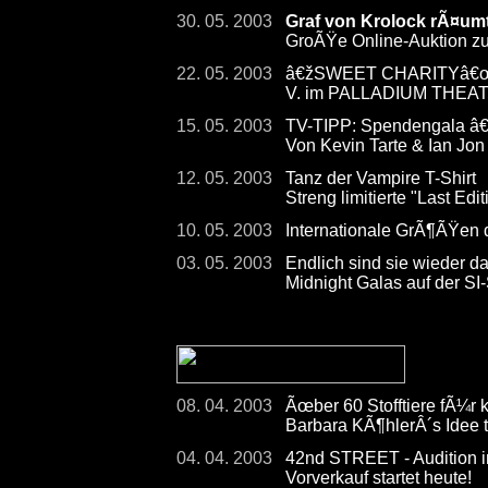
30. 05. 2003
Graf von Krolock rÃ¤umt
GroÃŸe Online-Auktion 
22. 05. 2003
â€žSWEET CHARITYâ€œ - 
V. im PALLADIUM THEA
15. 05. 2003
TV-TIPP: Spendengala â
Von Kevin Tarte & Ian Jon
12. 05. 2003
Tanz der Vampire T-Shirt
Streng limitierte "Last Ed
10. 05. 2003
Internationale GrÃ¶ÃŸen
03. 05. 2003
Endlich sind sie wieder d
Midnight Galas auf der 
08. 04. 2003
Ãœber 60 Stofftiere fÃ¼r 
Barbara KÃ¶hlerÂ´s Idee 
04. 04. 2003
42nd STREET - Audition in
Vorverkauf startet heute!