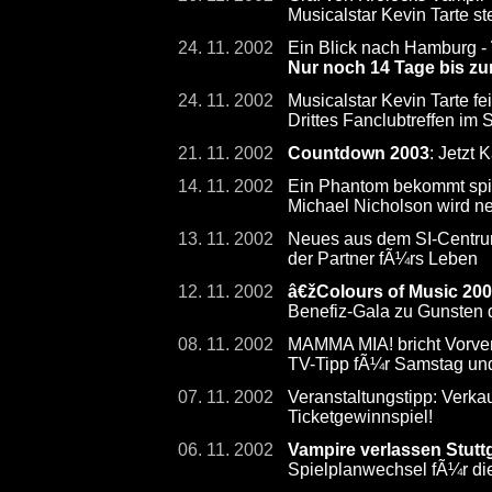
Musicalstar Kevin Tarte s
24. 11. 2002
Ein Blick nach Hamburg -
Nur noch 14 Tage bis zu
24. 11. 2002
Musicalstar Kevin Tarte fe
Drittes Fanclubtreffen im
21. 11. 2002
Countdown 2003
: Jetzt 
14. 11. 2002
Ein Phantom bekommt sp
Michael Nicholson wird ne
13. 11. 2002
Neues aus dem SI-Centrum:
der Partner fÃ¼rs Leben
12. 11. 2002
â€žColours of Music 20
Benefiz-Gala zu Gunsten d
08. 11. 2002
MAMMA MIA! bricht Vorve
TV-Tipp fÃ¼r Samstag un
07. 11. 2002
Veranstaltungstipp: Verk
Ticketgewinnspiel!
06. 11. 2002
Vampire verlassen Stutt
Spielplanwechsel fÃ¼r d