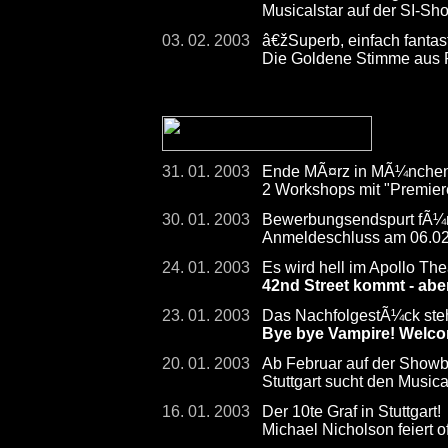
Musicalstar auf der SI-
03. 02. 2003
â€žSuperb, einfach fanta
Die Goldene Stimme aus
31. 01. 2003
Ende MÃ¤rz in MÃ¼nche
2 Workshops mit "Premiere
30. 01. 2003
Bewerbungsendspurt fÃ¼r S
Anmeldeschluss am 06.0
24. 01. 2003
Es wird hell im Apollo The
42nd Street kommt - abe
23. 01. 2003
Das NachfolgestÃ¼ck steht
Bye bye Vampire! Welco
20. 01. 2003
Ab Februar auf der Show
Stuttgart sucht den Musica
16. 01. 2003
Der 10te Graf in Stuttgart!
Michael Nicholson feiert of