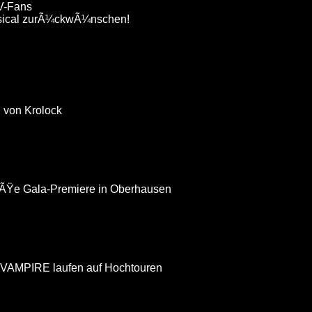
V-Fans
Musical zurÃ¼ckwÃ¼nschen!
 von Krolock
oÃŸe Gala-Premiere in Oberhausen
VAMPIRE laufen auf Hochtouren