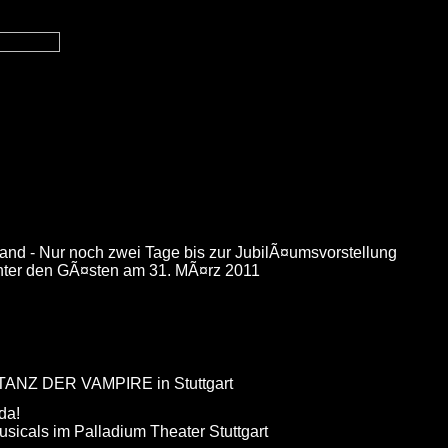
and - Nur noch zwei Tage bis zur JubilÃ¤umsvorstellung
nter den GÃ¤sten am 31. MÃ¤rz 2011
 TANZ DER VAMPIRE in Stuttgart
da!
usicals im Palladium Theater Stuttgart