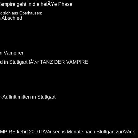
ampire geht in die heiÃŸe Phase
t sich aus Oberhausen:
m Abschied
en Vampiren
rd in Stuttgart fÃ¼r TANZ DER VAMPIRE
ftritt mitten in Stuttgart
PIRE kehrt 2010 fÃ¼r sechs Monate nach Stuttgart zurÃ¼ck