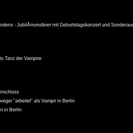
stens - JubilÃ¤umsfeier mit Geburtstagskonzert und Sonderaus
is Tanz der Vampire
irschloss
weger "arbeitet" als Vampir in Berlin
n in Berlin