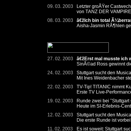
09. 03. 2003
Letzter groÃŸer Castwechs
von TANZ DER VAMPIR
08. 03. 2003
â€žIch bin total Ã¼berr
Aisha-Jasmin RÃ¶hlen gew
27. 02. 2003
â€žErst mal musste ich
SinÃ©ad Ross gewinnt die
24. 02. 2003
Stuttgart sucht den Musical
Mit Ines Weidenbacher steh
22. 02. 2003
TV-Tip! TITANIC nimmt Kur
Erste TV Live-Performan
19. 02. 2003
Runde zwei bei "Stuttgart
Heute im SI-Erlebnis-Cen
12. 02. 2003
Stuttgart sucht den Musica
Die erste Runde ist vorbei
11. 02. 2003
Es ist soweit: Stuttgart su