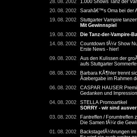
28. 08. 2002
1.000 Shows Tanz der Vamp
20. 08. 2002
Sarahâ€™s Oma bei der
19. 08. 2002
Stuttgarter Vampire tanze
Mit Gewinnspiel
19. 08. 2002
Die Tanz-der-Vampire-Ba
14. 08. 2002
Countdown fÃ¼r Show Num
Erste News - hier!
09. 08. 2002
Aus den Kulissen der gro
aufs Stuttgarter Sommerfe
08. 08. 2002
Barbara KÃ¶hler trennt s
Ãœbergabe im Rahmen der
06. 08. 2002
CASPAR HAUSER Premier
Gedanken und Impressio
04. 08. 2002
STELLA Promoartikel
SORRY - wir sind ausver
03. 08. 2002
Fantreffen / Forumtreffen
Die Samen fÃ¼r die Gewin
01. 08. 2002
BackstagefÃ¼hrungen im 