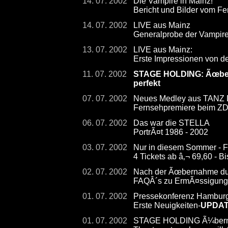
14. 07. 2002
Die Vampire in Mainz!
Bericht und Bilder vom Fe
14. 07. 2002
LIVE aus Mainz
Generalprobe der Vampir
13. 07. 2002
LIVE aus Mainz:
Erste Impressionen von d
11. 07. 2002
STAGE HOLDING: Ãœberna
perfekt
07. 07. 2002
Neues Medley aus TAN
Fernsehpremiere beim ZDF
06. 07. 2002
Das war die STELLA
PortrÃ¤t 1986 - 2002
03. 07. 2002
Nur in diesem Sommer - F
4 Tickets ab â‚¬ 69,60 - 
02. 07. 2002
Nach der Ãœbernahme dur
FAQÂ´s zu ErmÃ¤ssigunge
01. 07. 2002
Pressekonferenz Hambur
Erste Neuigkeiten-
UPDA
01. 07. 2002
STAGE HOLDING Ã¼bernimm