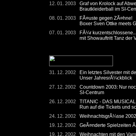
12. 01. 2003
Graf von Krolock auf Abw
Brautkleiderball im SI-Ce
08. 01. 2003
FÃ¤uste gegen ZÃ¤hne!
Boxer Sven Ottke meets G
07. 01. 2003
FÃ¼r kurzentschlossene...
mit Showauftritt Tanz der
31. 12. 2002
Ein letztes Silvester mit 
Unser JahresrÃ¼ckblick
27. 12. 2002
Countdown 2003: Nur noch
SI-Centrum
26. 12. 2002
TITANIC - DAS MUSICAL - 
Run auf die Tickets und s
24. 12. 2002
WeihnachtsgrÃ¼sse 200
19. 12. 2002
GeÃ¤nderte Spielzeiten 
19. 12. 2002
Weihnachten mit den Vam