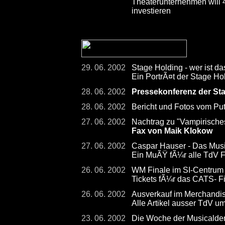
Theaterunternehmen will
investieren
29. 06. 2002
Stage Holding - wer ist da
Ein PortrÃ¤t der Stage Hol
28. 06. 2002
Pressekonferenz der St
28. 06. 2002
Bericht und Fotos vom Pu
27. 06. 2002
Nachtrag zu "Vampirisch
Fax von Maik Klokow
27. 06. 2002
Caspar Hauser - Das Musi
Ein MuÃŸ fÃ¼r alle TdV F
26. 06. 2002
WM Finale im SI-Centrum -
Tickets fÃ¼r das CATS- F
26. 06. 2002
Ausverkauf im Merchandis
Alle Artikel ausser TdV u
23. 06. 2002
Die Woche der Musicalder