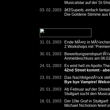
Musicalstar auf der SI-
03. 02. 2003
â€žSuperb, einfach fanta
Die Goldene Stimme aus
31. 01. 2003
Ende MÃ¤rz in MÃ¼nche
2 Workshops mit "Premiere
30. 01. 2003
Bewerbungsendspurt fÃ¼r S
Anmeldeschluss am 06.0
24. 01. 2003
Es wird hell im Apollo The
42nd Street kommt - abe
23. 01. 2003
Das NachfolgestÃ¼ck steht
Bye bye Vampire! Welco
20. 01. 2003
Ab Februar auf der Show
Stuttgart sucht den Musica
16. 01. 2003
Der 10te Graf in Stuttgart!
Michael Nicholson feiert of