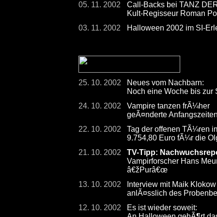
05. 11. 2002
Call-Backs bei TANZ D
Kult-Regisseur Roman Pola
03. 11. 2002
Halloween 2002 im SI-Er
25. 10. 2002
Neues vom Nachbarn:
Noch eine Woche bis zur S
24. 10. 2002
Vampire tanzen frÃ¼her
geÃ¤nderte Anfangszeite
22. 10. 2002
Tag der offenen TÃ¼ren im
9.754,80 Euro fÃ¼r die Ol
21. 10. 2002
TV-Tipp: Nachwuchsrepo
Vampirforscher Hans Meur
â€žPurâ€œ
13. 10. 2002
Interview mit Maik Kloko
anlÃ¤sslich des Probe
12. 10. 2002
Es ist wieder soweit:
An Halloween gehÃ¶rt das