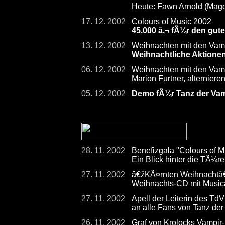
Heute: Fawn Arnold (Mag
17. 12. 2002
Colours of Music 2002
45.000 â‚¬ fÃ¼r den gut
13. 12. 2002
Weihnachten mit den Vam
Weihnachtliche Aktione
06. 12. 2002
Weihnachten mit den Vam
Marion Furtner, alterniere
05. 12. 2002
Demo fÃ¼r Tanz der Vamp
28. 11. 2002
Benefizgala "Colours of 
Ein Blick hinter die TÃ¼
27. 11. 2002
â€žKÃ¤rnten Weihnachtâ
Weihnachts-CD mit Musica
27. 11. 2002
Apell der Leiterin des TdV
an alle Fans von Tanz de
26. 11. 2002
Graf von Krolocks Vampir