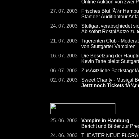
Online Auktion von zwei 
27. 07. 2003
Frisches Blut fÃ¼r Hambu
Start der Auditiontour Anf
24. 07. 2003
Stuttgart verabschiedet s
Ab sofort RestplÃ¤tze zu 
21. 07. 2003
Tigerenten Club - Moderat
von Stuttgarter Vampiren
16. 07. 2003
Die Besetzung der Hauptrol
Kevin Tarte bleibt Stuttgart
06. 07. 2003
ZusÃ¤tzliche Backstagef
02. 07. 2003
Sweet Charity - Musical B
Jetzt noch Tickets fÃ¼r 
25. 06. 2003
Vampire in Hamburg
Bericht und Bilder zur Pr
24. 06. 2003
THEATER NEUE FLORA: Ba