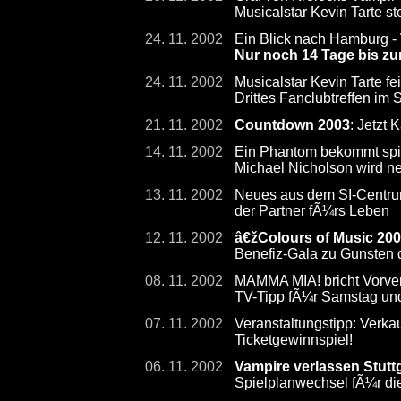
Musicalstar Kevin Tarte s
24. 11. 2002
Ein Blick nach Hamburg -
Nur noch 14 Tage bis zu
24. 11. 2002
Musicalstar Kevin Tarte fe
Drittes Fanclubtreffen im
21. 11. 2002
Countdown 2003
: Jetzt 
14. 11. 2002
Ein Phantom bekommt sp
Michael Nicholson wird ne
13. 11. 2002
Neues aus dem SI-Centrum:
der Partner fÃ¼rs Leben
12. 11. 2002
â€žColours of Music 20
Benefiz-Gala zu Gunsten d
08. 11. 2002
MAMMA MIA! bricht Vorve
TV-Tipp fÃ¼r Samstag un
07. 11. 2002
Veranstaltungstipp: Verk
Ticketgewinnspiel!
06. 11. 2002
Vampire verlassen Stutt
Spielplanwechsel fÃ¼r d