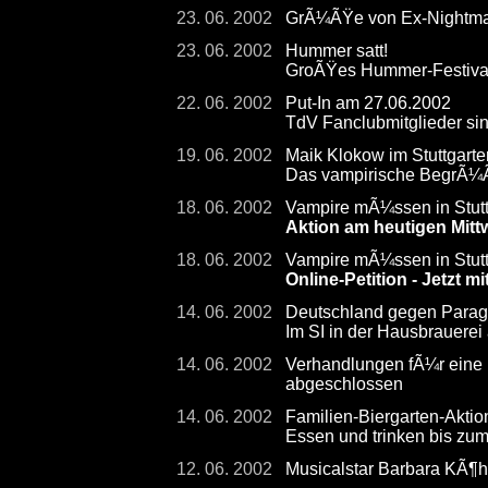
23. 06. 2002
GrÃ¼ÃŸe von Ex-Nightmare
23. 06. 2002
Hummer satt!
GroÃŸes Hummer-Festival
22. 06. 2002
Put-In am 27.06.2002
TdV Fanclubmitglieder sin
19. 06. 2002
Maik Klokow im Stuttgarte
Das vampirische BegrÃ¼
18. 06. 2002
Vampire mÃ¼ssen in Stuttg
Aktion am heutigen Mit
18. 06. 2002
Vampire mÃ¼ssen in Stutt
Online-Petition - Jetzt 
14. 06. 2002
Deutschland gegen Paragu
Im SI in der Hausbrauerei
14. 06. 2002
Verhandlungen fÃ¼r eine
abgeschlossen
14. 06. 2002
Familien-Biergarten-Aktion
Essen und trinken bis zu
12. 06. 2002
Musicalstar Barbara KÃ¶h