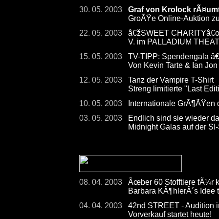
30. 05. 2003
Graf von Krolock rÃ¤umt
GroÃŸe Online-Auktion 
22. 05. 2003
â€žSWEET CHARITYâ€œ - 
V. im PALLADIUM THEA
15. 05. 2003
TV-TIPP: Spendengala â
Von Kevin Tarte & Ian Jon
12. 05. 2003
Tanz der Vampire T-Shirt
Streng limitierte "Last Ed
10. 05. 2003
Internationale GrÃ¶ÃŸen
03. 05. 2003
Endlich sind sie wieder d
Midnight Galas auf der 
08. 04. 2003
Ãœber 60 Stofftiere fÃ¼r 
Barbara KÃ¶hlerÂ´s Idee 
04. 04. 2003
42nd STREET - Audition in
Vorverkauf startet heute!