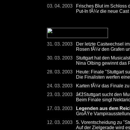
03. 04. 2003
Frisches Blut im Schloss 
Put-In fÃ¼r die neue Cast
31. 03. 2003
Der letzte Castwechsel im
Rosen fÃ¼r den Grafen un
30. 03. 2003
Stuttgart hat den Musicals
Nina Olbing gewinnt das F
28. 03. 2003
Heute: Finale "Stuttgart s
Die Finalisten werfen eine
24. 03. 2003
Karten fÃ¼r das Finale zu
23. 03. 2003
â€žStuttgart sucht den Mu
Beim Finale singt Nektari
17. 03. 2003
Legenden aus dem Reich
GroÃŸe Vampirausstellun
12. 03. 2003
5. Vorentscheidung zu "Stu
Auf der Zielgerade wird 