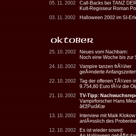
05. 11. 2002
Call-Backs bei TANZ D
Kult-Regisseur Roman Pola
03. 11. 2002
Halloween 2002 im SI-Er
25. 10. 2002
Neues vom Nachbarn:
Noch eine Woche bis zur S
24. 10. 2002
Vampire tanzen frÃ¼her
geÃ¤nderte Anfangszeite
22. 10. 2002
Tag der offenen TÃ¼ren im
9.754,80 Euro fÃ¼r die Ol
21. 10. 2002
TV-Tipp: Nachwuchsrepo
Vampirforscher Hans Meur
â€žPurâ€œ
13. 10. 2002
Interview mit Maik Kloko
anlÃ¤sslich des Probe
12. 10. 2002
Es ist wieder soweit:
An Halloween gehÃ¶rt das