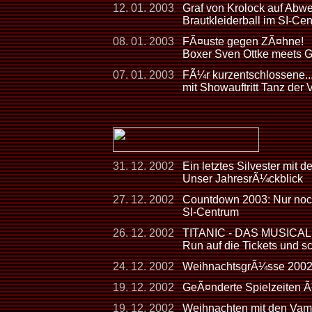
12. 01. 2003
Graf von Krolock auf Abw
Brautkleiderball im SI-Ce
08. 01. 2003
FÃ¤uste gegen ZÃ¤hne!
Boxer Sven Ottke meets G
07. 01. 2003
FÃ¼r kurzentschlossene...
mit Showauftritt Tanz der
31. 12. 2002
Ein letztes Silvester mit 
Unser JahresrÃ¼ckblick
27. 12. 2002
Countdown 2003: Nur noch
SI-Centrum
26. 12. 2002
TITANIC - DAS MUSICAL - 
Run auf die Tickets und s
24. 12. 2002
WeihnachtsgrÃ¼sse 200
19. 12. 2002
GeÃ¤nderte Spielzeiten 
19. 12. 2002
Weihnachten mit den Vam