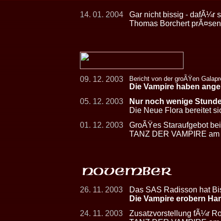
14. 01. 2004
Gar nicht bissig - dafÃ¼r 
Thomas Borchert prÃ¤sent
09. 12. 2003
Bericht von der groÃŸen Galap
Die Vampire haben ange
05. 12. 2003
Nur noch wenige Stund
Die Neue Flora bereitet s
01. 12. 2003
GroÃŸes Staraufgebot bei
TANZ DER VAMPIRE am 7
26. 11. 2003
Das SAS Radisson hat Bi
Die Vampire erobern Ha
24. 11. 2003
Zusatzvorstellung fÃ¼r R