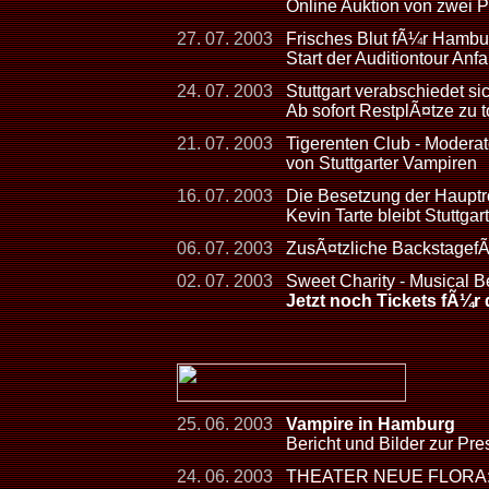
Online Auktion von zwei 
27. 07. 2003
Frisches Blut fÃ¼r Hambu
Start der Auditiontour Anf
24. 07. 2003
Stuttgart verabschiedet s
Ab sofort RestplÃ¤tze zu 
21. 07. 2003
Tigerenten Club - Moderat
von Stuttgarter Vampiren
16. 07. 2003
Die Besetzung der Hauptrol
Kevin Tarte bleibt Stuttgart
06. 07. 2003
ZusÃ¤tzliche Backstagef
02. 07. 2003
Sweet Charity - Musical B
Jetzt noch Tickets fÃ¼r 
25. 06. 2003
Vampire in Hamburg
Bericht und Bilder zur Pr
24. 06. 2003
THEATER NEUE FLORA: Ba