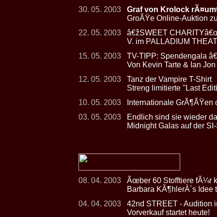
30. 05. 2003
Graf von Krolock rÃ¤umt
GroÃŸe Online-Auktion 
22. 05. 2003
â€žSWEET CHARITYâ€œ - 
V. im PALLADIUM THEA
15. 05. 2003
TV-TIPP: Spendengala â
Von Kevin Tarte & Ian Jon
12. 05. 2003
Tanz der Vampire T-Shirt
Streng limitierte "Last Ed
10. 05. 2003
Internationale GrÃ¶ÃŸen
03. 05. 2003
Endlich sind sie wieder d
Midnight Galas auf der 
08. 04. 2003
Ãœber 60 Stofftiere fÃ¼r 
Barbara KÃ¶hlerÂ´s Idee 
04. 04. 2003
42nd STREET - Audition in
Vorverkauf startet heute!