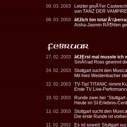
09. 03. 2003
Letzter groÃŸer Castwechs
von TANZ DER VAMPIR
08. 03. 2003
â€žIch bin total Ã¼berr
Aisha-Jasmin RÃ¶hlen gew
27. 02. 2003
â€žErst mal musste ich
SinÃ©ad Ross gewinnt die
24. 02. 2003
Stuttgart sucht den Musical
Mit Ines Weidenbacher steh
22. 02. 2003
TV-Tip! TITANIC nimmt Kur
Erste TV Live-Performan
19. 02. 2003
Runde zwei bei "Stuttgart
Heute im SI-Erlebnis-Cen
12. 02. 2003
Stuttgart sucht den Musica
Die erste Runde ist vorbei
11. 02. 2003
Es ist soweit: Stuttgart su