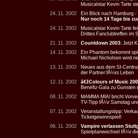
Musicalstar Kevin Tarte s
24. 11. 2002
Ein Blick nach Hamburg -
Nur noch 14 Tage bis zu
24. 11. 2002
Musicalstar Kevin Tarte fe
Drittes Fanclubtreffen im
21. 11. 2002
Countdown 2003
: Jetzt 
14. 11. 2002
Ein Phantom bekommt sp
Michael Nicholson wird ne
13. 11. 2002
Neues aus dem SI-Centrum:
der Partner fÃ¼rs Leben
12. 11. 2002
â€žColours of Music 20
Benefiz-Gala zu Gunsten d
08. 11. 2002
MAMMA MIA! bricht Vorve
TV-Tipp fÃ¼r Samstag un
07. 11. 2002
Veranstaltungstipp: Verk
Ticketgewinnspiel!
06. 11. 2002
Vampire verlassen Stutt
Spielplanwechsel fÃ¼r d