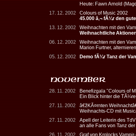
Heute: Fawn Arnold (Mag
17. 12. 2002
Colours of Music 2002
45.000 â‚¬ fÃ¼r den gut
13. 12. 2002
Weihnachten mit den Vam
Weihnachtliche Aktione
06. 12. 2002
Weihnachten mit den Vam
Marion Furtner, alterniere
05. 12. 2002
Demo fÃ¼r Tanz der Vamp
28. 11. 2002
Benefizgala "Colours of 
Ein Blick hinter die TÃ¼
27. 11. 2002
â€žKÃ¤rnten Weihnachtâ
Weihnachts-CD mit Musica
27. 11. 2002
Apell der Leiterin des TdV
an alle Fans von Tanz de
26. 11. 2002
Graf von Krolocks Vampir