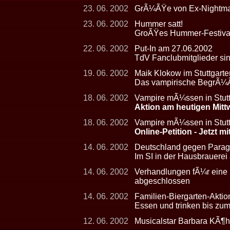
23. 06. 2002
GrÃ¼ÃŸe von Ex-Nightmare
23. 06. 2002
Hummer satt!
GroÃŸes Hummer-Festival
22. 06. 2002
Put-In am 27.06.2002
TdV Fanclubmitglieder sin
19. 06. 2002
Maik Klokow im Stuttgarte
Das vampirische BegrÃ¼
18. 06. 2002
Vampire mÃ¼ssen in Stuttg
Aktion am heutigen Mit
18. 06. 2002
Vampire mÃ¼ssen in Stutt
Online-Petition - Jetzt 
14. 06. 2002
Deutschland gegen Paragu
Im SI in der Hausbrauerei
14. 06. 2002
Verhandlungen fÃ¼r eine
abgeschlossen
14. 06. 2002
Familien-Biergarten-Aktion
Essen und trinken bis zu
12. 06. 2002
Musicalstar Barbara KÃ¶h