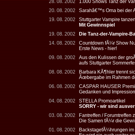
28. 08. 2002
1.000 Shows Tanz der Vamp
20. 08. 2002
Sarahâ€™s Oma bei der
19. 08. 2002
Stuttgarter Vampire tanze
Mit Gewinnspiel
19. 08. 2002
Die Tanz-der-Vampire-Ba
14. 08. 2002
Countdown fÃ¼r Show Num
Erste News - hier!
09. 08. 2002
Aus den Kulissen der gro
aufs Stuttgarter Sommerfe
08. 08. 2002
Barbara KÃ¶hler trennt s
Ãœbergabe im Rahmen der
06. 08. 2002
CASPAR HAUSER Premier
Gedanken und Impressio
04. 08. 2002
STELLA Promoartikel
SORRY - wir sind ausver
03. 08. 2002
Fantreffen / Forumtreffen
Die Samen fÃ¼r die Gewin
01. 08. 2002
BackstagefÃ¼hrungen im 