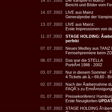
14. 07. 2002
Die Vampire in Mainz!
Bericht und Bilder vom Fe
14. 07. 2002
LIVE aus Mainz
Generalprobe der Vampir
13. 07. 2002
LIVE aus Mainz:
Erste Impressionen von d
11. 07. 2002
STAGE HOLDING: Ãœberna
perfekt
07. 07. 2002
Neues Medley aus TAN
Fernsehpremiere beim ZDF
06. 07. 2002
Das war die STELLA
PortrÃ¤t 1986 - 2002
03. 07. 2002
Nur in diesem Sommer - F
4 Tickets ab â‚¬ 69,60 - 
02. 07. 2002
Nach der Ãœbernahme dur
FAQÂ´s zu ErmÃ¤ssigunge
01. 07. 2002
Pressekonferenz Hambur
Erste Neuigkeiten-
UPDA
01. 07. 2002
STAGE HOLDING Ã¼bernimm