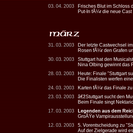
03. 04. 2003
Frisches Blut im Schloss 
Put-In fÃ¼r die neue Cast
31. 03. 2003
Der letzte Castwechsel im
Rosen fÃ¼r den Grafen un
30. 03. 2003
Stuttgart hat den Musicals
Nina Olbing gewinnt das F
28. 03. 2003
Heute: Finale "Stuttgart s
Die Finalisten werfen eine
24. 03. 2003
Karten fÃ¼r das Finale zu
23. 03. 2003
â€žStuttgart sucht den Mu
Beim Finale singt Nektari
17. 03. 2003
Legenden aus dem Reich
GroÃŸe Vampirausstellun
12. 03. 2003
5. Vorentscheidung zu "Stu
Auf der Zielgerade wird 