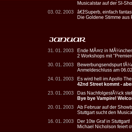
Musicalstar auf der SI-
03. 02. 2003
â€žSuperb, einfach fanta
Die Goldene Stimme aus
31. 01. 2003
Ende MÃ¤rz in MÃ¼nche
2 Workshops mit "Premiere
30. 01. 2003
Bewerbungsendspurt fÃ¼r S
Anmeldeschluss am 06.0
24. 01. 2003
Es wird hell im Apollo The
42nd Street kommt - abe
23. 01. 2003
Das NachfolgestÃ¼ck steht
Bye bye Vampire! Welco
20. 01. 2003
Ab Februar auf der Show
Stuttgart sucht den Musica
16. 01. 2003
Der 10te Graf in Stuttgart!
Michael Nicholson feiert of