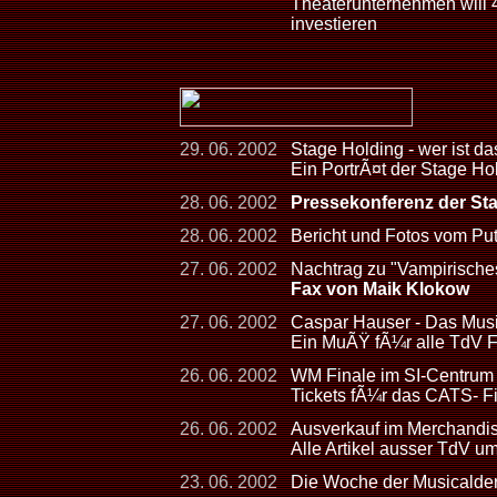
Theaterunternehmen will
investieren
29. 06. 2002
Stage Holding - wer ist da
Ein PortrÃ¤t der Stage Hol
28. 06. 2002
Pressekonferenz der St
28. 06. 2002
Bericht und Fotos vom Pu
27. 06. 2002
Nachtrag zu "Vampirisch
Fax von Maik Klokow
27. 06. 2002
Caspar Hauser - Das Musi
Ein MuÃŸ fÃ¼r alle TdV F
26. 06. 2002
WM Finale im SI-Centrum -
Tickets fÃ¼r das CATS- F
26. 06. 2002
Ausverkauf im Merchandis
Alle Artikel ausser TdV u
23. 06. 2002
Die Woche der Musicalder