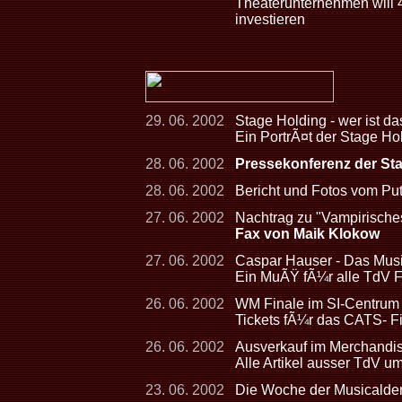
Theaterunternehmen will
investieren
29. 06. 2002
Stage Holding - wer ist da
Ein PortrÃ¤t der Stage Hol
28. 06. 2002
Pressekonferenz der St
28. 06. 2002
Bericht und Fotos vom Pu
27. 06. 2002
Nachtrag zu "Vampirisch
Fax von Maik Klokow
27. 06. 2002
Caspar Hauser - Das Musi
Ein MuÃŸ fÃ¼r alle TdV F
26. 06. 2002
WM Finale im SI-Centrum -
Tickets fÃ¼r das CATS- F
26. 06. 2002
Ausverkauf im Merchandis
Alle Artikel ausser TdV u
23. 06. 2002
Die Woche der Musicalder