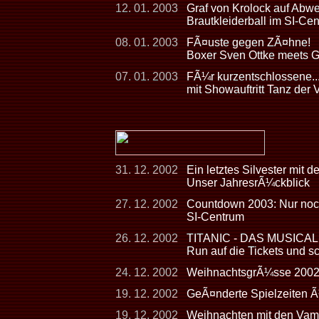
12. 01. 2003
Graf von Krolock auf Abw
Brautkleiderball im SI-Ce
08. 01. 2003
FÃ¤uste gegen ZÃ¤hne!
Boxer Sven Ottke meets G
07. 01. 2003
FÃ¼r kurzentschlossene...
mit Showauftritt Tanz der
31. 12. 2002
Ein letztes Silvester mit 
Unser JahresrÃ¼ckblick
27. 12. 2002
Countdown 2003: Nur noch
SI-Centrum
26. 12. 2002
TITANIC - DAS MUSICAL - 
Run auf die Tickets und s
24. 12. 2002
WeihnachtsgrÃ¼sse 200
19. 12. 2002
GeÃ¤nderte Spielzeiten 
19. 12. 2002
Weihnachten mit den Vam