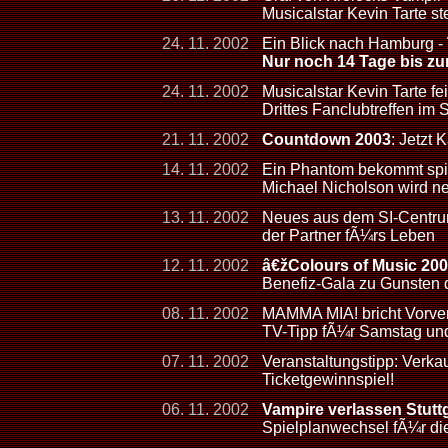
Musicalstar Kevin Tarte s
24. 11. 2002
Ein Blick nach Hamburg -
Nur noch 14 Tage bis zu
24. 11. 2002
Musicalstar Kevin Tarte fe
Drittes Fanclubtreffen im
21. 11. 2002
Countdown 2003
: Jetzt 
14. 11. 2002
Ein Phantom bekommt sp
Michael Nicholson wird ne
13. 11. 2002
Neues aus dem SI-Centrum:
der Partner fÃ¼rs Leben
12. 11. 2002
â€žColours of Music 20
Benefiz-Gala zu Gunsten d
08. 11. 2002
MAMMA MIA! bricht Vorve
TV-Tipp fÃ¼r Samstag un
07. 11. 2002
Veranstaltungstipp: Verk
Ticketgewinnspiel!
06. 11. 2002
Vampire verlassen Stutt
Spielplanwechsel fÃ¼r d