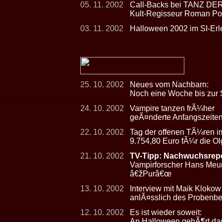
05. 11. 2002
Call-Backs bei TANZ D
Kult-Regisseur Roman Pola
03. 11. 2002
Halloween 2002 im SI-Er
25. 10. 2002
Neues vom Nachbarn:
Noch eine Woche bis zur S
24. 10. 2002
Vampire tanzen frÃ¼her
geÃ¤nderte Anfangszeite
22. 10. 2002
Tag der offenen TÃ¼ren im
9.754,80 Euro fÃ¼r die Ol
21. 10. 2002
TV-Tipp: Nachwuchsrepo
Vampirforscher Hans Meur
â€žPurâ€œ
13. 10. 2002
Interview mit Maik Kloko
anlÃ¤sslich des Probe
12. 10. 2002
Es ist wieder soweit:
An Halloween gehÃ¶rt das