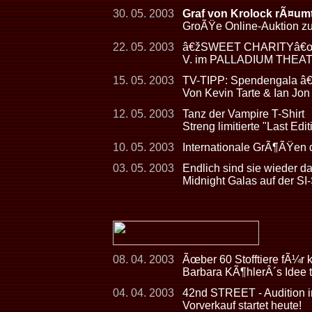
30. 05. 2003
Graf von Krolock rÃ¤umt
GroÃŸe Online-Auktion 
22. 05. 2003
â€žSWEET CHARITYâ€œ - 
V. im PALLADIUM THEA
15. 05. 2003
TV-TIPP: Spendengala â
Von Kevin Tarte & Ian Jon
12. 05. 2003
Tanz der Vampire T-Shirt
Streng limitierte "Last Ed
10. 05. 2003
Internationale GrÃ¶ÃŸen
03. 05. 2003
Endlich sind sie wieder d
Midnight Galas auf der 
08. 04. 2003
Ãœber 60 Stofftiere fÃ¼r 
Barbara KÃ¶hlerÂ´s Idee 
04. 04. 2003
42nd STREET - Audition in
Vorverkauf startet heute!