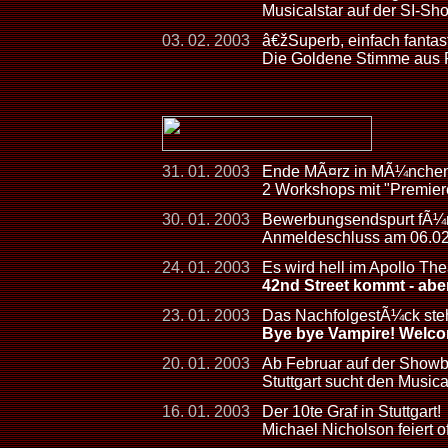
Musicalstar auf der SI-
03. 02. 2003
â€žSuperb, einfach fanta
Die Goldene Stimme aus
31. 01. 2003
Ende MÃ¤rz in MÃ¼nche
2 Workshops mit "Premiere
30. 01. 2003
Bewerbungsendspurt fÃ¼r S
Anmeldeschluss am 06.0
24. 01. 2003
Es wird hell im Apollo The
42nd Street kommt - abe
23. 01. 2003
Das NachfolgestÃ¼ck steht
Bye bye Vampire! Welco
20. 01. 2003
Ab Februar auf der Show
Stuttgart sucht den Musica
16. 01. 2003
Der 10te Graf in Stuttgart!
Michael Nicholson feiert of