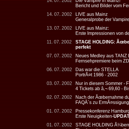
14. 07. 2002
Die Vampire in Mainz!
Bericht und Bilder vom Fe
14. 07. 2002
LIVE aus Mainz
Generalprobe der Vampir
13. 07. 2002
LIVE aus Mainz:
Erste Impressionen von d
11. 07. 2002
STAGE HOLDING: Ãœberna
perfekt
07. 07. 2002
Neues Medley aus TAN
Fernsehpremiere beim ZDF
06. 07. 2002
Das war die STELLA
PortrÃ¤t 1986 - 2002
03. 07. 2002
Nur in diesem Sommer - F
4 Tickets ab â‚¬ 69,60 - 
02. 07. 2002
Nach der Ãœbernahme dur
FAQÂ´s zu ErmÃ¤ssigunge
01. 07. 2002
Pressekonferenz Hambur
Erste Neuigkeiten-
UPDA
01. 07. 2002
STAGE HOLDING Ã¼bernimm