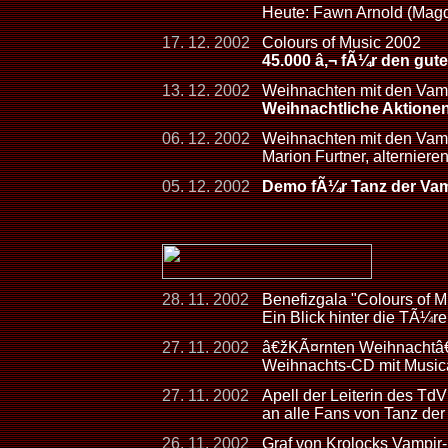
Heute: Fawn Arnold (Mag
17. 12. 2002
Colours of Music 2002
45.000 â‚¬ fÃ¼r den gut
13. 12. 2002
Weihnachten mit den Vam
Weihnachtliche Aktione
06. 12. 2002
Weihnachten mit den Vam
Marion Furtner, alterniere
05. 12. 2002
Demo fÃ¼r Tanz der Vamp
28. 11. 2002
Benefizgala "Colours of 
Ein Blick hinter die TÃ¼
27. 11. 2002
â€žKÃ¤rnten Weihnachtâ
Weihnachts-CD mit Musica
27. 11. 2002
Apell der Leiterin des TdV
an alle Fans von Tanz de
26. 11. 2002
Graf von Krolocks Vampir