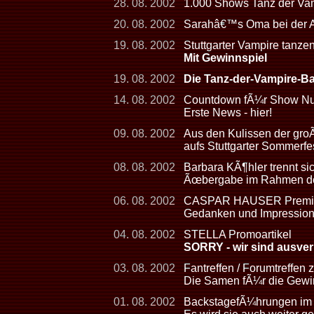
28. 08. 2002
1.000 Shows Tanz der Vamp
20. 08. 2002
Sarahâ€™s Oma bei der
19. 08. 2002
Stuttgarter Vampire tanze
Mit Gewinnspiel
19. 08. 2002
Die Tanz-der-Vampire-Ba
14. 08. 2002
Countdown fÃ¼r Show Num
Erste News - hier!
09. 08. 2002
Aus den Kulissen der gro
aufs Stuttgarter Sommerfe
08. 08. 2002
Barbara KÃ¶hler trennt s
Ãœbergabe im Rahmen der
06. 08. 2002
CASPAR HAUSER Premier
Gedanken und Impressio
04. 08. 2002
STELLA Promoartikel
SORRY - wir sind ausver
03. 08. 2002
Fantreffen / Forumtreffen
Die Samen fÃ¼r die Gewin
01. 08. 2002
BackstagefÃ¼hrungen im 