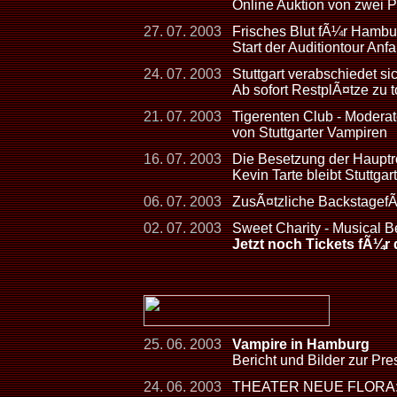
Online Auktion von zwei 
27. 07. 2003
Frisches Blut fÃ¼r Hambu
Start der Auditiontour Anf
24. 07. 2003
Stuttgart verabschiedet s
Ab sofort RestplÃ¤tze zu 
21. 07. 2003
Tigerenten Club - Moderat
von Stuttgarter Vampiren
16. 07. 2003
Die Besetzung der Hauptrol
Kevin Tarte bleibt Stuttgart
06. 07. 2003
ZusÃ¤tzliche Backstagef
02. 07. 2003
Sweet Charity - Musical B
Jetzt noch Tickets fÃ¼r 
25. 06. 2003
Vampire in Hamburg
Bericht und Bilder zur Pr
24. 06. 2003
THEATER NEUE FLORA: Ba