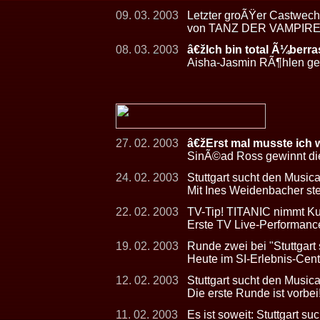
09. 03. 2003
Letzter groÃŸer Castwechs
von TANZ DER VAMPIR
08. 03. 2003
â€žIch bin total Ã¼berr
Aisha-Jasmin RÃ¶hlen gew
27. 02. 2003
â€žErst mal musste ich
SinÃ©ad Ross gewinnt die
24. 02. 2003
Stuttgart sucht den Musical
Mit Ines Weidenbacher steh
22. 02. 2003
TV-Tip! TITANIC nimmt Kur
Erste TV Live-Performan
19. 02. 2003
Runde zwei bei "Stuttgart
Heute im SI-Erlebnis-Cen
12. 02. 2003
Stuttgart sucht den Musica
Die erste Runde ist vorbei
11. 02. 2003
Es ist soweit: Stuttgart su