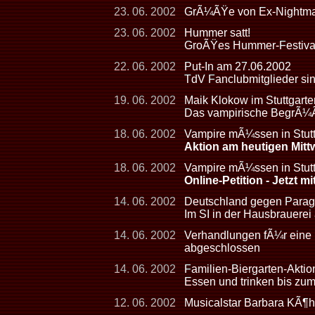
23. 06. 2002
GrÃ¼ÃŸe von Ex-Nightmare
23. 06. 2002
Hummer satt!
GroÃŸes Hummer-Festival
22. 06. 2002
Put-In am 27.06.2002
TdV Fanclubmitglieder sin
19. 06. 2002
Maik Klokow im Stuttgarte
Das vampirische BegrÃ¼
18. 06. 2002
Vampire mÃ¼ssen in Stuttg
Aktion am heutigen Mit
18. 06. 2002
Vampire mÃ¼ssen in Stutt
Online-Petition - Jetzt 
14. 06. 2002
Deutschland gegen Paragu
Im SI in der Hausbrauerei
14. 06. 2002
Verhandlungen fÃ¼r eine
abgeschlossen
14. 06. 2002
Familien-Biergarten-Aktion
Essen und trinken bis zu
12. 06. 2002
Musicalstar Barbara KÃ¶h