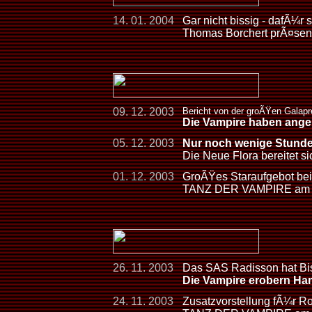
14. 01. 2004
Gar nicht bissig - dafÃ¼r 
Thomas Borchert prÃ¤sent
09. 12. 2003
Bericht von der groÃŸen Galap
Die Vampire haben ange
05. 12. 2003
Nur noch wenige Stund
Die Neue Flora bereitet s
01. 12. 2003
GroÃŸes Staraufgebot bei
TANZ DER VAMPIRE am 7
26. 11. 2003
Das SAS Radisson hat Bi
Die Vampire erobern Ha
24. 11. 2003
Zusatzvorstellung fÃ¼r R