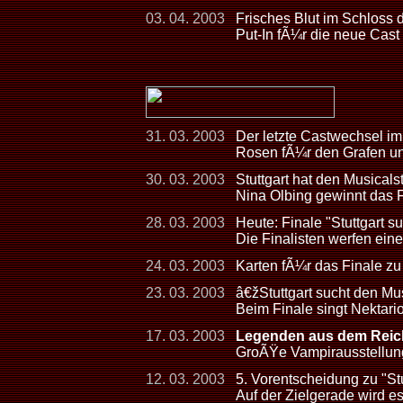
03. 04. 2003
Frisches Blut im Schloss 
Put-In fÃ¼r die neue Cast
31. 03. 2003
Der letzte Castwechsel im
Rosen fÃ¼r den Grafen un
30. 03. 2003
Stuttgart hat den Musicals
Nina Olbing gewinnt das F
28. 03. 2003
Heute: Finale "Stuttgart s
Die Finalisten werfen eine
24. 03. 2003
Karten fÃ¼r das Finale zu
23. 03. 2003
â€žStuttgart sucht den Mu
Beim Finale singt Nektari
17. 03. 2003
Legenden aus dem Reich
GroÃŸe Vampirausstellun
12. 03. 2003
5. Vorentscheidung zu "Stu
Auf der Zielgerade wird 